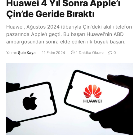
Huawei 4 Yıl Sonra Apple’ı
Çin’de Geride Bıraktı
Huawei, Ağustos 2024 itibarıyla Çin'deki akıllı telefon
pazarında Apple'ı geçti. Bu başarı Huawei'nin ABD
ambargosundan sonra elde edilen ilk büyük başarı.
Yazar:
Şule Kaya
11 Ekim 2024
1 Dakika Okuma
0