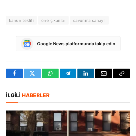
kanun teklifi
öne çıkanlar
savunma sanayii
Google News platformunda takip edin
Facebook
Twitter
WhatsApp
Telegram
LinkedIn
E-
Bağlan
posta
Kopya
İLGILI
HABERLER