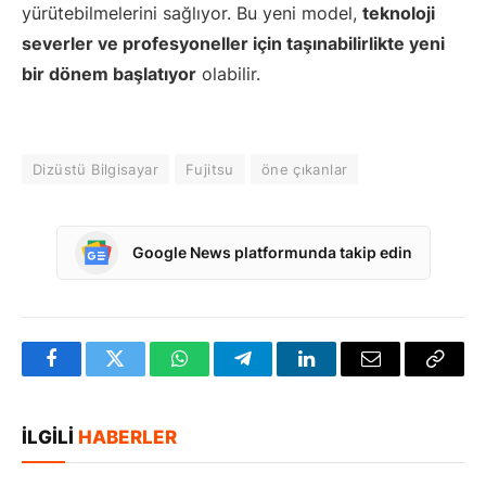
yürütebilmelerini sağlıyor. Bu yeni model,
teknoloji
severler ve profesyoneller için taşınabilirlikte yeni
bir dönem başlatıyor
olabilir.
Dizüstü Bilgisayar
Fujitsu
öne çıkanlar
Google News platformunda takip edin
Facebook
Twitter
WhatsApp
Telegram
LinkedIn
E-
Bağlan
posta
Kopya
İLGILI
HABERLER