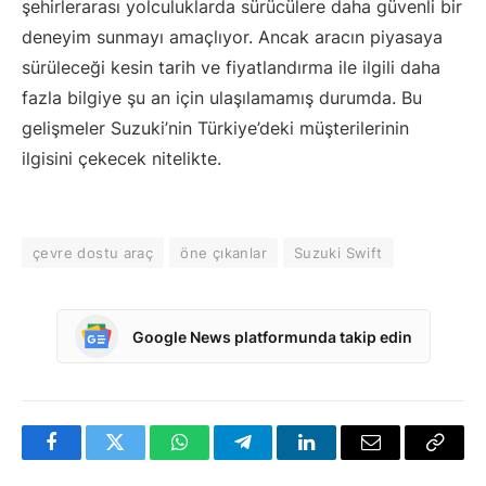
şehirlerarası yolculuklarda sürücülere daha güvenli bir
deneyim sunmayı amaçlıyor. Ancak aracın piyasaya
sürüleceği kesin tarih ve fiyatlandırma ile ilgili daha
fazla bilgiye şu an için ulaşılamamış durumda. Bu
gelişmeler Suzuki’nin Türkiye’deki müşterilerinin
ilgisini çekecek nitelikte.
çevre dostu araç
öne çıkanlar
Suzuki Swift
Google News platformunda takip edin
Facebook
Twitter
WhatsApp
Telegram
LinkedIn
E-
Bağlan