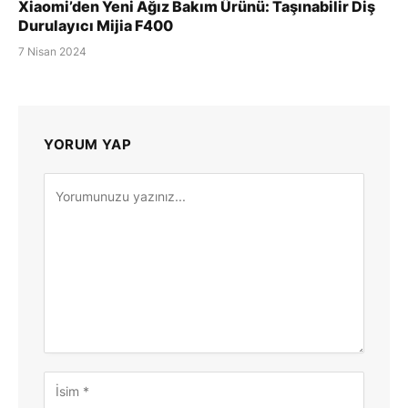
Xiaomi’den Yeni Ağız Bakım Ürünü: Taşınabilir Diş
Durulayıcı Mijia F400
7 Nisan 2024
YORUM YAP