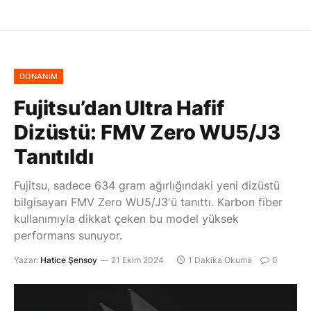
DONANIM
Fujitsu’dan Ultra Hafif
Dizüstü: FMV Zero WU5/J3
Tanıtıldı
Fujitsu, sadece 634 gram ağırlığındaki yeni dizüstü
bilgisayarı FMV Zero WU5/J3'ü tanıttı. Karbon fiber
kullanımıyla dikkat çeken bu model yüksek
performans sunuyor.
Yazar:
Hatice Şensoy
21 Ekim 2024
1 Dakika Okuma
0