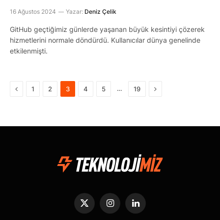
16 Ağustos 2024
Yazar:
Deniz Çelik
GitHub geçtiğimiz günlerde yaşanan büyük kesintiyi çözerek
hizmetlerini normale döndürdü. Kullanıcılar dünya genelinde
etkilenmişti.
Önceki
Sonraki
…
1
2
3
4
5
19
X
Instagram
LinkedIn
(Twitter)