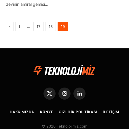
devinin amiral gemisi…
Önceki
…
1
17
18
19
X
Instagram
LinkedIn
(Twitter)
HAKKIMIZDA
KÜNYE
GIZLILIK POLITIKASI
İLETIŞIM
© 2026 Teknolojimiz.com