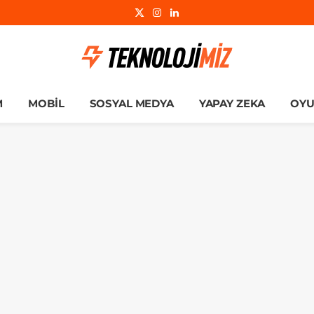
X
Instagram
LinkedIn
(Twitter)
M
MOBIL
SOSYAL MEDYA
YAPAY ZEKA
OY