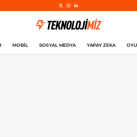
X
Instagram
LinkedIn
(Twitter)
M
MOBIL
SOSYAL MEDYA
YAPAY ZEKA
OY