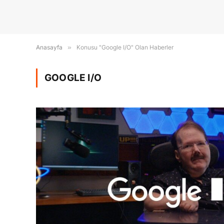
Anasayfa
»
Konusu "Google I/O" Olan Haberler
GOOGLE I/O