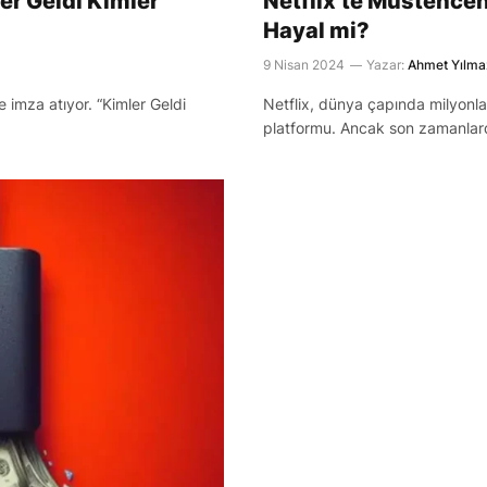
er Geldi Kimler
Netflix’te Müstehcen
Hayal mi?
9 Nisan 2024
Yazar:
Ahmet Yılma
e imza atıyor. “Kimler Geldi
Netflix, dünya çapında milyonlarc
platformu. Ancak son zamanlar