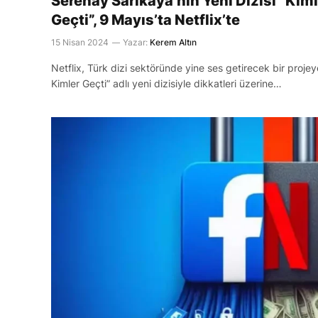
Serenay Sarıkaya’nın Yeni Dizisi “Kiml
Geçti”, 9 Mayıs’ta Netflix’te
15 Nisan 2024
Yazar:
Kerem Altın
Netflix, Türk dizi sektöründe yine ses getirecek bir projey
Kimler Geçti” adlı yeni dizisiyle dikkatleri üzerine…