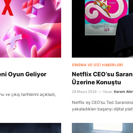
SINEMA VE DIZI HABERLERI
eni Oyun Geliyor
Netflix CEO’su Saran
Üzerine Konuştu
29 Mayıs 2024
Yazar:
Kerem Altı
 ve çıkış tarihlerini açıkladı,
Netflix eş CEO’su Ted Sarandos
yakaladıkları başarıyı dijital pl