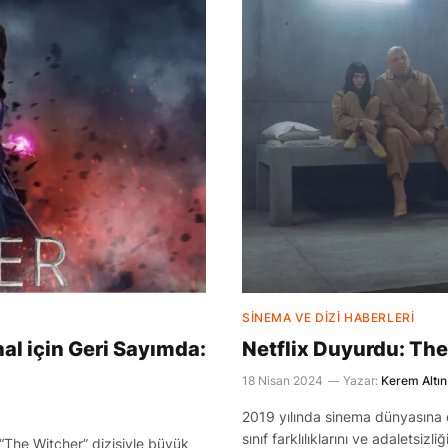
SINEMA VE DIZI HABERLERI
nal için Geri Sayımda:
Netflix Duyurdu: The
18 Nisan 2024
Yazar:
Kerem Altın
2019 yılında sinema dünyasına 
sınıf farklılıklarını ve adaletsizl
 “The Witcher” dizisiyle büyük