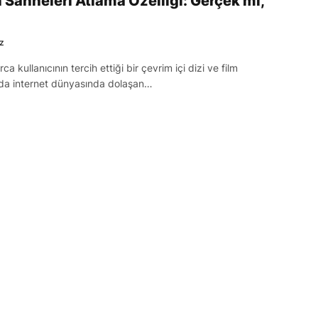
 Sahneleri Atlama Özelliği: Gerçek mi,
z
a kullanıcının tercih ettiği bir çevrim içi dizi ve film
da internet dünyasında dolaşan…