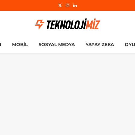
X
Instagram
LinkedIn
(Twitter)
M
MOBIL
SOSYAL MEDYA
YAPAY ZEKA
OY