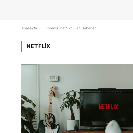
Anasayfa
»
Konusu "netflix" Olan Haberler
NETFLIX