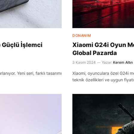
DONANIM
e Güçlü İşlemci
Xiaomi G24i Oyun Mon
Global Pazarda
3 Kasım 2024
Yazar:
Kerem Altın
anıyor. Yeni seri, farklı tasarımı
Xiaomi, oyunculara özel G24i mo
teknik özellikleri ve uygun fiyat