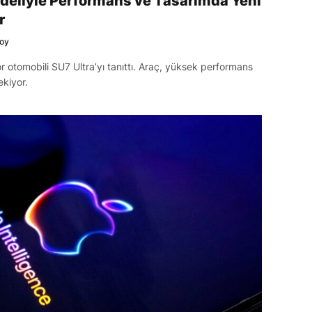
odeliyle Performans ve Tasarımda Yeni
r
soy
por otomobili SU7 Ultra’yı tanıttı. Araç, yüksek performans
ekiyor.