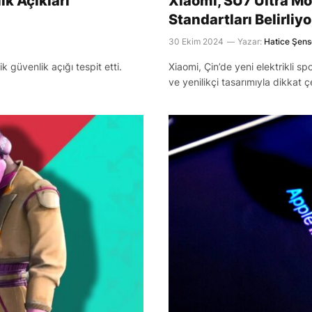
ik Açıkları
Xiaomi, SU7 Ultra M
Standartları Belirliyo
30 Ekim 2024
Yazar:
Hatice Şen
k güvenlik açığı tespit etti.
Xiaomi, Çin’de yeni elektrikli s
ve yenilikçi tasarımıyla dikkat ç