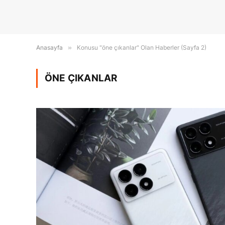
Anasayfa
»
Konusu "öne çıkanlar" Olan Haberler (Sayfa 2)
ÖNE ÇIKANLAR