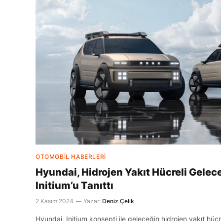
OTOMOBIL HABERLERI
Hyundai, Hidrojen Yakıt Hücreli Gelec
Initium’u Tanıttı
2 Kasım 2024
Yazar:
Deniz Çelik
Hyundai, Initium konsepti ile geleceğin hidrojen yakıt hücre