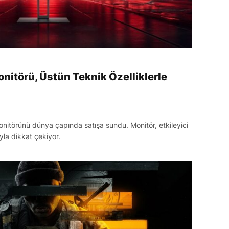
itörü, Üstün Teknik Özelliklerle
nitörünü dünya çapında satışa sundu. Monitör, etkileyici
ıyla dikkat çekiyor.