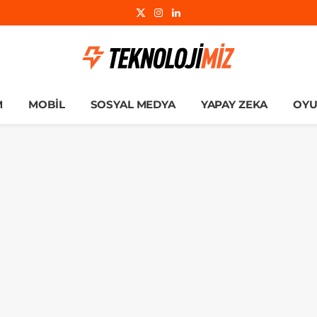
X
Instagram
LinkedIn
(Twitter)
M
MOBIL
SOSYAL MEDYA
YAPAY ZEKA
OY