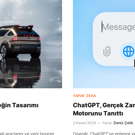
YAPAY ZEKA
eğin Tasarımı
ChatGPT, Gerçek Zam
Motorunu Tanıttı
2 Kasım 2024
Yazar:
Deniz Çelik
li araçlarını ve yeni tasarım
OpenAI, ChatGPT’ye entegre ye