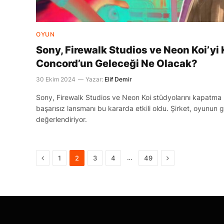
OYUN
Sony, Firewalk Studios ve Neon Koi’yi
Concord’un Geleceği Ne Olacak?
30 Ekim 2024
Yazar:
Elif Demir
Sony, Firewalk Studios ve Neon Koi stüdyolarını kapatma k
başarısız lansmanı bu kararda etkili oldu. Şirket, oyunun g
değerlendiriyor.
Önceki
Sonraki
…
1
2
3
4
49