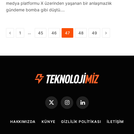
medya platformu X üzerinden yaşanan bir anlaşmazlık
gündeme bomba gibi düştü.…
Önceki
Sonraki
…
1
45
46
47
48
49
X
Instagram
LinkedIn
(Twitter)
HAKKIMIZDA
KÜNYE
GIZLILIK POLITIKASI
İLETIŞIM