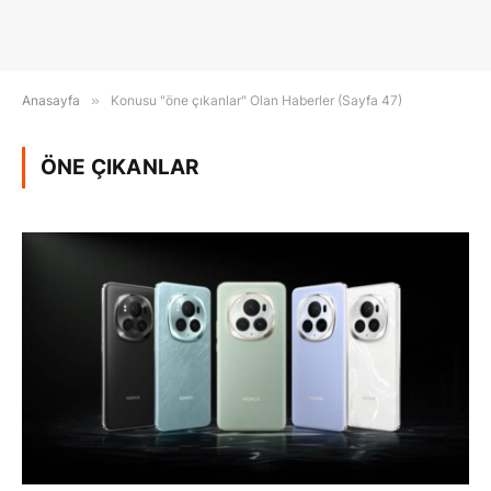
Anasayfa
»
Konusu "öne çıkanlar" Olan Haberler (Sayfa 47)
ÖNE ÇIKANLAR