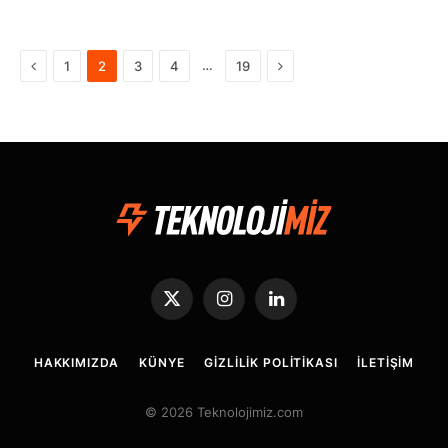
Önceki
Sonraki
…
1
2
3
4
19
X
Instagram
LinkedIn
(Twitter)
HAKKIMIZDA
KÜNYE
GIZLILIK POLITIKASI
İLETIŞIM
© 2026 Teknolojimiz.com