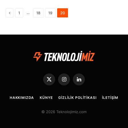
Önceki
…
1
18
19
20
X
Instagram
LinkedIn
(Twitter)
HAKKIMIZDA
KÜNYE
GIZLILIK POLITIKASI
İLETIŞIM
© 2026 Teknolojimiz.com