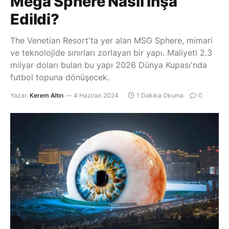
Mega Sphere Nasıl İnşa
Edildi?
The Venetian Resort'ta yer alan MSG Sphere, mimari
ve teknolojide sınırları zorlayan bir yapı. Maliyeti 2.3
milyar doları bulan bu yapı 2026 Dünya Kupası'nda
futbol topuna dönüşecek.
Yazar:
Kerem Altın
4 Haziran 2024
1 Dakika Okuma
0