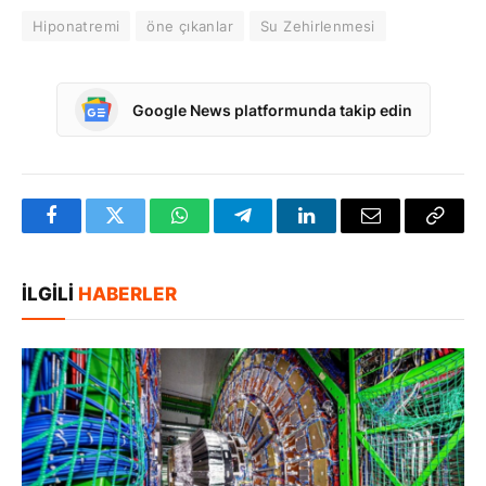
Hiponatremi
öne çıkanlar
Su Zehirlenmesi
Google News platformunda takip edin
Facebook
Twitter
WhatsApp
Telegram
LinkedIn
E-
Bağlan
posta
Kopya
İLGILI
HABERLER