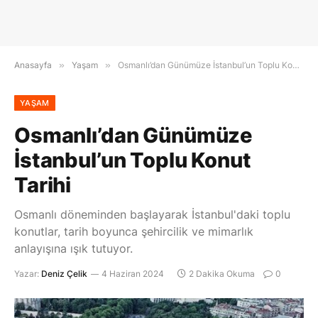
Anasayfa
»
Yaşam
»
Osmanlı’dan Günümüze İstanbul’un Toplu Konut Tarihi
YAŞAM
Osmanlı’dan Günümüze
İstanbul’un Toplu Konut
Tarihi
Osmanlı döneminden başlayarak İstanbul'daki toplu
konutlar, tarih boyunca şehircilik ve mimarlık
anlayışına ışık tutuyor.
Yazar:
Deniz Çelik
4 Haziran 2024
2 Dakika Okuma
0