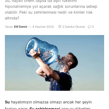
Su, hayati önem taşısa da aşırı tüketimi
hiponatremiye yol açarak sağlık sorunlarına sebep
olabilir. Peki su zehirlenmesi nedir ve kimler risk
altında?
Yazar:
Elif Demir
4 Haziran 2024
2 Dakika Okuma
0
Su
hayatımızın olmazsa olmazı ancak her şeyin
fazlası zarar.
Su zehirlenmesi
aşırı su tüketimi