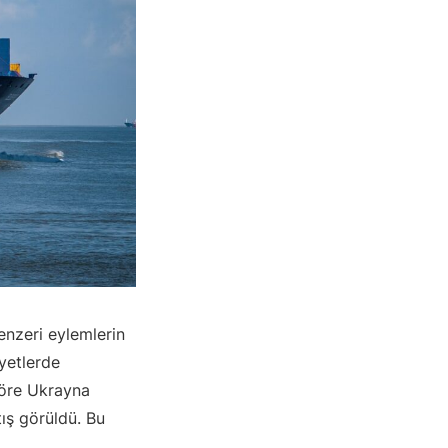
nzeri eylemlerin
iyetlerde
göre Ukrayna
ış görüldü. Bu