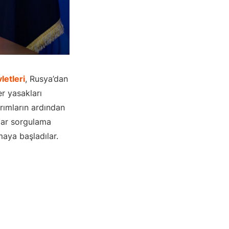
letleri
, Rusya’dan
er yasakları
ırımların ardından
adar sorgulama
aya başladılar.