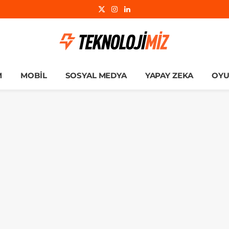
X
Instagram
LinkedIn
(Twitter)
M
MOBIL
SOSYAL MEDYA
YAPAY ZEKA
OY