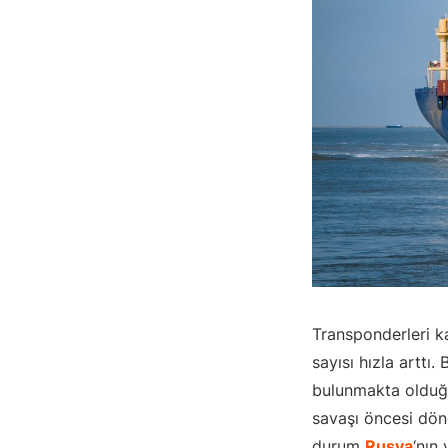
Transponderleri 
sayısı hızla arttı.
bulunmakta olduğ
savaşı öncesi dön
durum
Rusya
‘nın