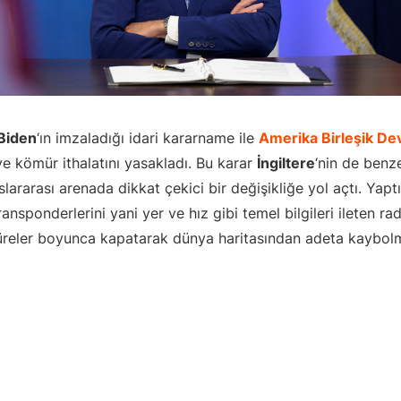
Biden
‘ın imzaladığı idari kararname ile
Amerika Birleşik Dev
e kömür ithalatını yasakladı. Bu karar
İngiltere
‘nin de benz
lararası arenada dikkat çekici bir değişikliğe yol açtı. Yapt
transponderlerini yani yer ve hız gibi temel bilgileri ileten r
süreler boyunca kapatarak dünya haritasından adeta kaybolm