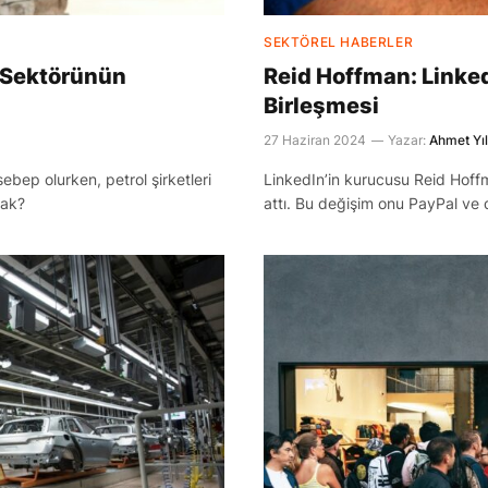
SEKTÖREL HABERLER
ol Sektörünün
Reid Hoffman: Linked
Birleşmesi
27 Haziran 2024
Yazar:
Ahmet Yı
ebep olurken, petrol şirketleri
LinkedIn’in kurucusu Reid Hoffm
cak?
attı. Bu değişim onu PayPal ve 