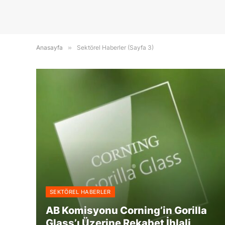
Anasayfa
»
Sektörel Haberler (Sayfa 3)
SEKTÖREL HABERLER
AB Komisyonu Corning’in Gorilla
Glass’ı Üzerine Rekabet İhlali