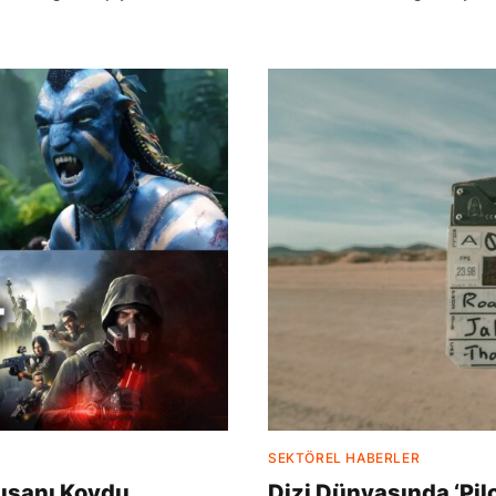
SEKTÖREL HABERLER
lışanı Kovdu
Dizi Dünyasında ‘Pil