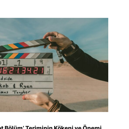
ot Bölüm’ Teriminin Kökeni ve Önemi