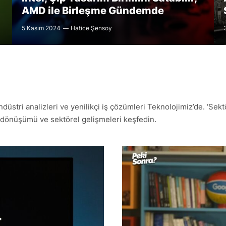
AMD ile Birleşme Gündemde
5 Kasım 2024
Hatice Şensoy
düstri analizleri ve yenilikçi iş çözümleri Teknolojimiz’de. ‘Sekt
tal dönüşümü ve sektörel gelişmeleri keşfedin.