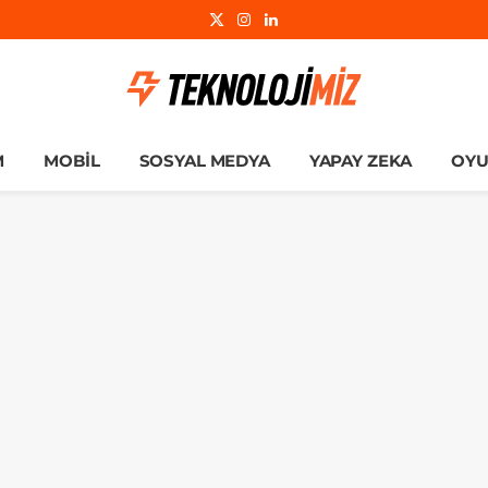
X
Instagram
LinkedIn
(Twitter)
M
MOBIL
SOSYAL MEDYA
YAPAY ZEKA
OY