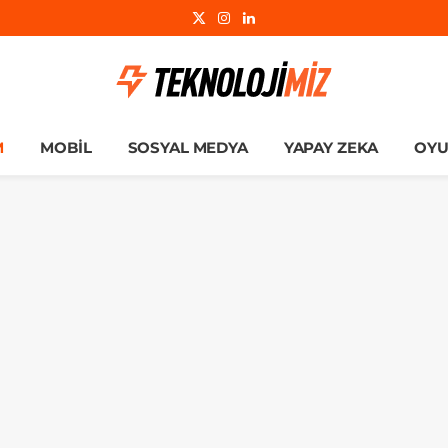
X
Instagram
LinkedIn
(Twitter)
M
MOBIL
SOSYAL MEDYA
YAPAY ZEKA
OY