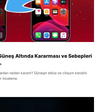
Güneş Altında Kararması ve Sebepleri
a
nları neden kararır? Güneşin etkisi ve cihazın kendini
ir inceleme.