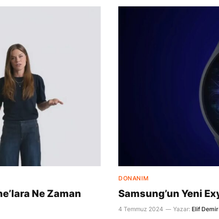
DONANIM
ne’lara Ne Zaman
Samsung’un Yeni Exy
4 Temmuz 2024
Yazar:
Elif Demir