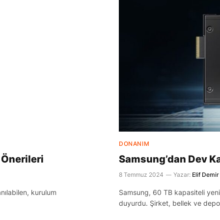
DONANIM
 Önerileri
Samsung’dan Dev Ka
8 Temmuz 2024
Yazar:
Elif Demir
anılabilen, kurulum
Samsung, 60 TB kapasiteli yeni S
duyurdu. Şirket, bellek ve depol