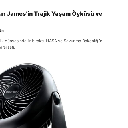
an James’in Trajik Yaşam Öyküsü ve
tın
ik dünyasında iz bıraktı. NASA ve Savunma Bakanlığı’nı
rşılaştı.