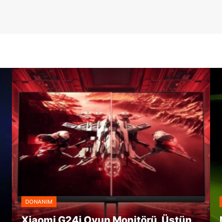
DONANIM
Xiaomi G24i Oyun Monitörü, Üstün