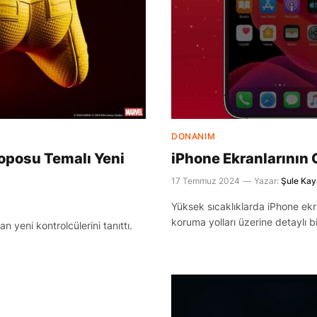
DONANIM
oposu Temalı Yeni
iPhone Ekranlarının 
17 Temmuz 2024
Yazar:
Şule Kay
Yüksek sıcaklıklarda iPhone ekra
koruma yolları üzerine detaylı b
 yeni kontrolcülerini tanıttı.