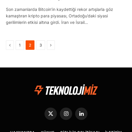
Son zamanlarda Bitcoin’in kaydettiği rekor artışlarla göz
kamaştıran kripto para piyasası, Ortadoğu’daki siyasi
gerilimlerin etkisi altına girdi. İran ve İsrail…
Önceki
Sonraki
1
2
3
X
Instagram
LinkedIn
(Twitter)